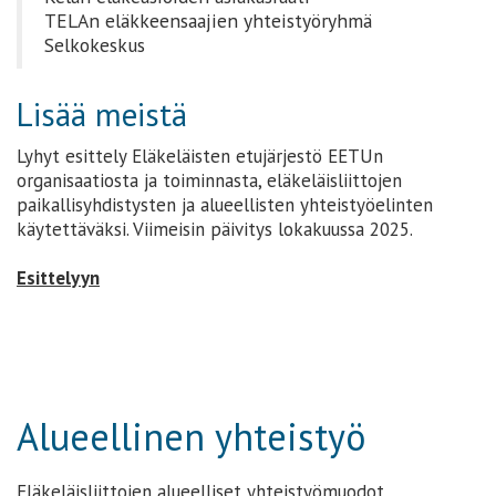
TELAn eläkkeensaajien yhteistyöryhmä
Selkokeskus
Lisää meistä
Lyhyt esittely Eläkeläisten etujärjestö EETUn
organisaatiosta ja toiminnasta, eläkeläisliittojen
paikallisyhdistysten ja alueellisten yhteistyöelinten
käytettäväksi. Viimeisin päivitys lokakuussa 2025.
Esittelyyn
Alueellinen yhteistyö
Eläkeläisliittojen alueelliset yhteistyömuodot