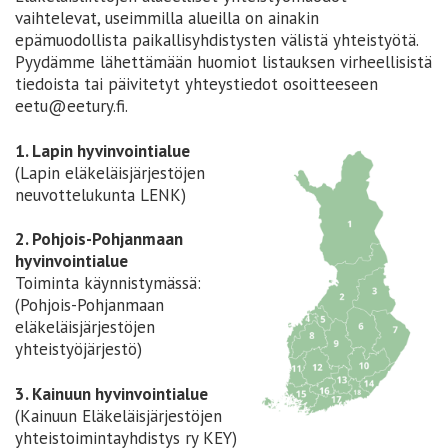
vaihtelevat, useimmilla alueilla on ainakin
epämuodollista paikallisyhdistysten välistä yhteistyötä.
Pyydämme lähettämään huomiot listauksen virheellisistä
tiedoista tai päivitetyt yhteystiedot osoitteeseen
eetu@eetury.fi.
1. Lapin hyvinvointialue
(Lapin eläkeläisjärjestöjen
neuvottelukunta LENK)
2. Pohjois-Pohjanmaan
hyvinvointialue
Toiminta käynnistymässä:
(Pohjois-Pohjanmaan
eläkeläisjärjestöjen
yhteistyöjärjestö)
3. Kainuun hyvinvointialue
(Kainuun Eläkeläisjärjestöjen
yhteistoimintayhdistys ry KEY)