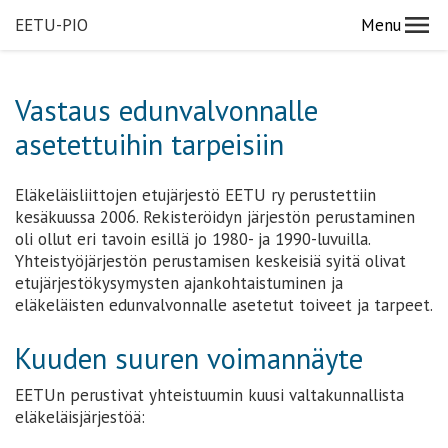
EETU-PIO
Menu
Vastaus edunvalvonnalle
asetettuihin tarpeisiin
Eläkeläisliittojen etujärjestö EETU ry perustettiin
kesäkuussa 2006. Rekisteröidyn järjestön perustaminen
oli ollut eri tavoin esillä jo 1980- ja 1990-luvuilla.
Yhteistyöjärjestön perustamisen keskeisiä syitä olivat
etujärjestökysymysten ajankohtaistuminen ja
eläkeläisten edunvalvonnalle asetetut toiveet ja tarpeet.
Kuuden suuren voimannäyte
EETUn perustivat yhteistuumin kuusi valtakunnallista
eläkeläisjärjestöä: