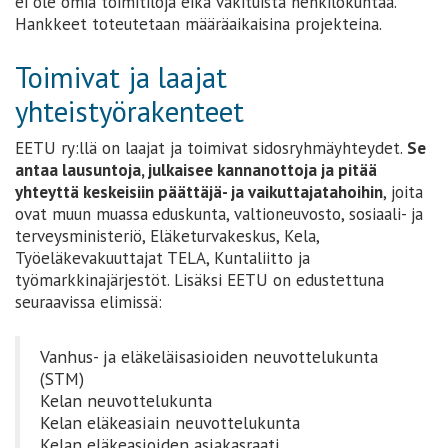
ei ole omia toimitiloja eikä vakituista henkilökuntaa.
Hankkeet toteutetaan määräaikaisina projekteina.
Toimivat ja laajat
yhteistyörakenteet
EETU ry:llä on laajat ja toimivat sidosryhmäyhteydet.
Se
antaa lausuntoja, julkaisee kannanottoja ja pitää
yhteyttä keskeisiin päättäjä- ja vaikuttajatahoihin
, joita
ovat muun muassa
eduskunta, valtioneuvosto, sosiaali- ja
terveysministeriö, Eläketurvakeskus, Kela,
Työeläkevakuuttajat TELA, Kuntaliitto ja
työmarkkinajärjestöt. Lisäksi EETU on edustettuna
seuraavissa elimissä:
Vanhus- ja eläkeläisasioiden neuvottelukunta
(STM)
Kelan neuvottelukunta
Kelan eläkeasiain neuvottelukunta
Kelan eläkeasioiden asiakasraati