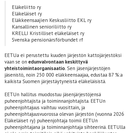
Eläkeliitto ry
Eläkeläiset ry
Eläkkeensaajien Keskusliitto EKL ry
Kansallinen senioriliitto ry
KRELLI Kristilliset eläkeläiset ry
Svenska pensionärsförbundet rf
EETUa ei perustettu kuuden järjestön kattojärjestöksi
vaan
se on
edunvalvontaan keskittyvä
yhteistoimintaorganisaatio
. Sen jäsenjärjestöjen
jäsenistö, noin 250 000 eläkkeensaajaa, edustaa 87 %:a
kaikista Suomen järjestäytyneistä eläkeläisistä.
EETUn hallitus muodostuu jäsenjärjestöjensä
puheenjohtajista ja toiminnanjohtajista. EETUn
puheenjohtajuus vaihtuu vuosittain, ja
puheenjohtajuusvuorossa olevan järjestön (vuonna 2026
Eläkeläiset ry) puheenjohtaja toimii EETUn
puheenjohtajana ja toiminnanjohtaja sihteerinä. EETUlla