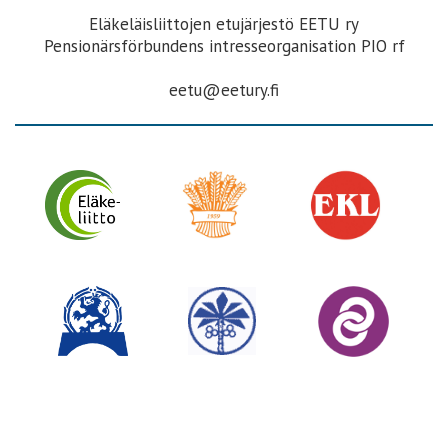
Eläkeläisliittojen etujärjestö EETU ry
Pensionärsförbundens intresseorganisation PIO rf
eetu@eetury.fi